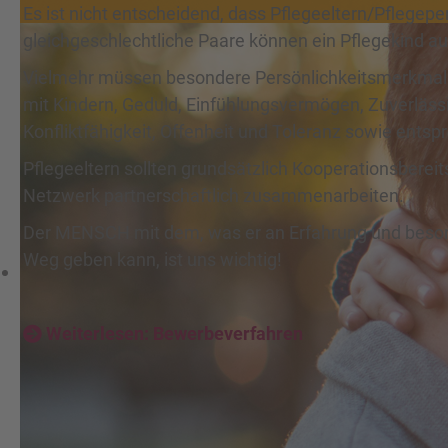
Es ist nicht entscheidend, dass Pflegeeltern/Pflegep
gleichgeschlechtliche Paare können ein Pflegekind 
Vielmehr müssen besondere Persönlichkeitsmerkma
mit Kindern, Geduld, Einfühlungsvermögen, Zuverlässig
Konfliktfähigkeit, Offenheit und Toleranz sowie ent
Pflegeeltern sollten grundsätzlich Kooperationsbere
Netzwerk partnerschaftlich zusammenarbeiten.
Der MENSCH mit dem, was er an Erfahrung und besond
Weg geben kann, ist uns wichtig!
Weiterlesen: Bewerbeverfahren