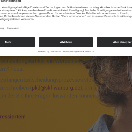
legekind
t, eine Idee, die mit der Zeit reift, positive
ein Zeitungsartikel, ein Werbeplakat oder auch das
en Kindes…
ines langen Entscheidungsprozesses stehen - scheuen
zu schreiben (
pkd@skf-warburg.de
), um einen Termin
, in der Sie Ihre Fragen loswerden können.
ressierten!