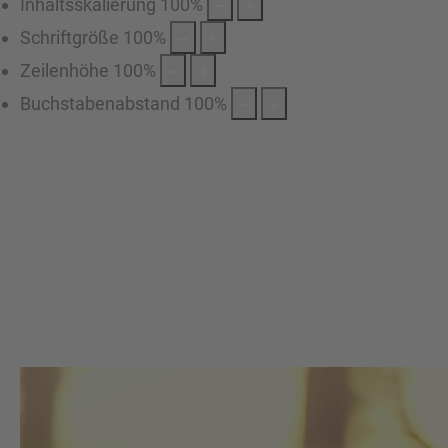
Inhaltsskalierung
100
%
Schriftgröße
100
%
Zeilenhöhe
100
%
Buchstabenabstand
100
%