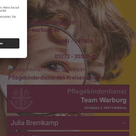
Kontakt Pflegekinderdienst
pkd@skf-warburg.de
Warburg
05641 - 747828-5
Brakel
05272 - 35520-3
Pflegekinderdienst des Kreises Höxter
Julia Bremkamp