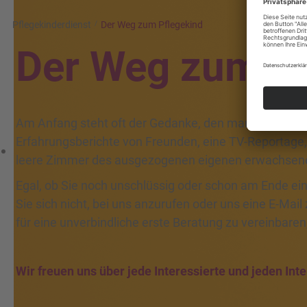
Pflegekinderdienst
Der Weg zum Pflegekind
Der Weg zum Pf
Am Anfang steht oft der Gedanke, den man wieder verwirf
Erfahrungsberichte von Freunden, eine TV-Reportage, 
leere Zimmer des ausgezogenen eigenen erwachsen
Egal, ob Sie noch unschlüssig oder schon am Ende e
Sie sich nicht, bei uns anzurufen oder uns eine E-Mail 
für eine unverbindliche erste Beratung zu vereinbaren
Wir freuen uns über jede Interessierte und jeden Inte