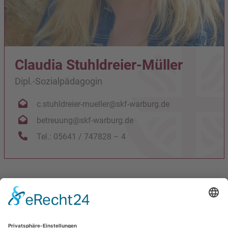
Claudia Stuhldreier-Müller
Dipl.-Sozialpädagogin
c.stuhldreier-mueller@skf-warburg.de
betreuung@skf-warburg.de
Tel.: 05641 / 747828 – 4