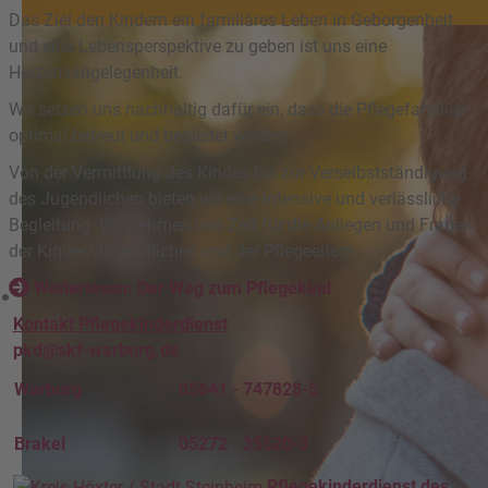
Das Ziel den Kindern ein familiäres Leben in Geborgenheit
und eine Lebensperspektive zu geben ist uns eine
Herzensangelegenheit.
Wir setzen uns nachhaltig dafür ein, dass die Pflegefamilien
optimal betreut und begleitet werden.
Von der Vermittlung des Kindes bis zur Verselbstständigung
des Jugendlichen bieten wir eine intensive und verlässliche
Begleitung. Wir nehmen uns Zeit für die Anliegen und Fragen
der Kinder/Jugendlichen und der Pflegeeltern.
Weiterlesen: Der Weg zum Pflegekind
Kontakt Pflegekinderdienst
pkd@skf-warburg.de
Warburg
05641 - 747828-5
Brakel
05272 - 35520-3
Pflegekinderdienst des