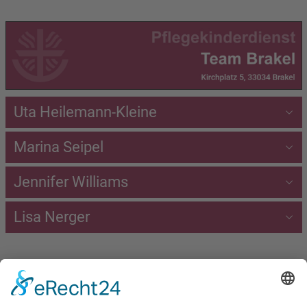
Uta Heilemann-Kleine
Marina Seipel
Jennifer Williams
Lisa Nerger